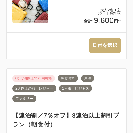
大人
2
名
1
室
税・手数料込
9,600
合計
円~
日付を選択
3泊以上で利用可能
朝食付き
連泊
2人以上の旅・レジャー
1人旅・ビジネス
ファミリー
【連泊割／7％オフ】3連泊以上割引プ
ラン（朝食付）