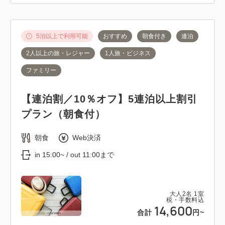
5泊以上で利用可能
おすすめ
朝食付き
連泊
2人以上の旅・レジャー
1人旅・ビジネス
ファミリー
【連泊割／10％オフ】5連泊以上割引
プラン（朝食付）
朝食
Web決済
in 15:00~ / out 11:00まで
大人
2
名
1
室
税・手数料込
14,600
合計
円~