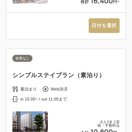
16,400
合計
円~
日付を選択
食事なし
シンプルステイプラン（素泊り）
素泊まり
Web決済
in 15:00~ / out 11:00まで
大人
2
名
1
室
税・手数料込
10,800