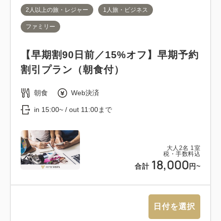
2人以上の旅・レジャー
1人旅・ビジネス
ファミリー
【早期割90日前／15%オフ】早期予約
割引プラン（朝食付）
朝食
Web決済
in 15:00~ / out 11:00まで
大人
2
名
1
室
税・手数料込
18,000
合計
円~
日付を選択