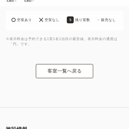
4,800
～
4,800
～
5
空室あり
空室なし
残り室数
販売なし
※表示料金は予約できる1室1名1泊目の最安値。表示料金の通貨は
「円」です。
客室一覧へ戻る