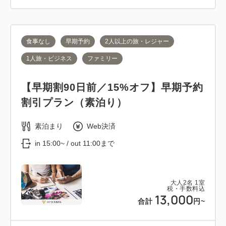
食事なし
早期予約
2人以上の旅・レジャー
1人旅・ビジネス
ファミリー
【早期割90日前／15%オフ】早期予約
割引プラン（素泊り）
素泊まり
Web決済
in 15:00~ / out 11:00まで
大人
2
名
1
室
税・手数料込
13,000
合計
円~