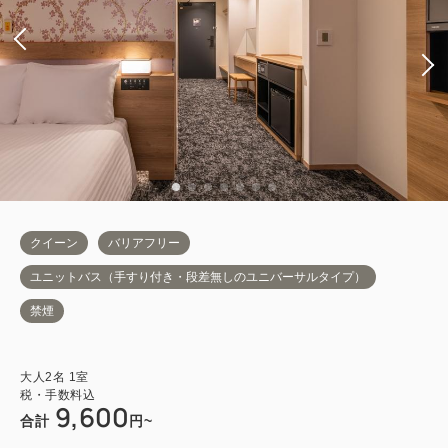
クイーン
バリアフリー
ユニットバス（手すり付き・段差無しのユニバーサルタイプ）
禁煙
大人
2
名
1
室
税・手数料込
9,600
合計
円~