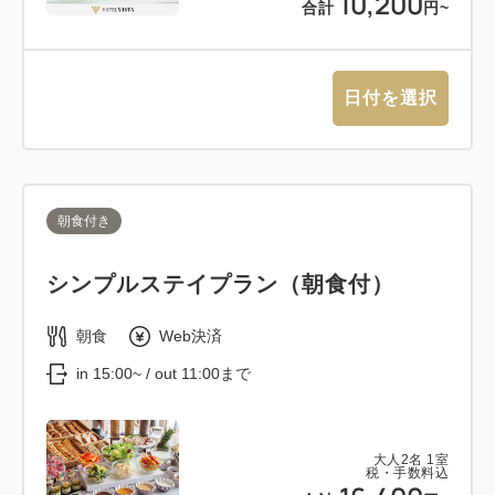
10,200
合計
円~
日付を選択
朝食付き
シンプルステイプラン（朝食付）
朝食
Web決済
in 15:00~ / out 11:00まで
大人
2
名
1
室
税・手数料込