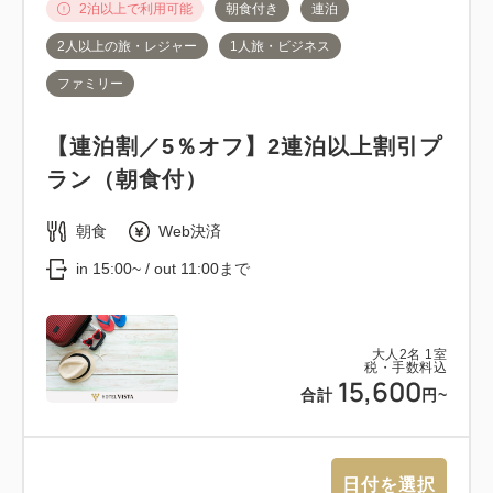
2泊以上で利用可能
朝食付き
連泊
2人以上の旅・レジャー
1人旅・ビジネス
ファミリー
【連泊割／5％オフ】2連泊以上割引プ
ラン（朝食付）
朝食
Web決済
in 15:00~ / out 11:00まで
大人
2
名
1
室
税・手数料込
15,600
合計
円~
日付を選択