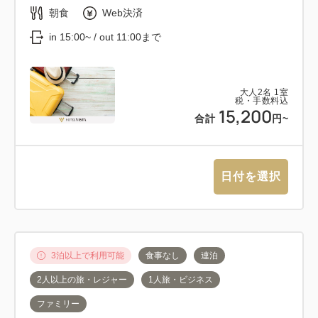
朝食
Web決済
in 15:00~ / out 11:00まで
大人
2
名
1
室
税・手数料込
15,200
合計
円~
日付を選択
3泊以上で利用可能
食事なし
連泊
2人以上の旅・レジャー
1人旅・ビジネス
ファミリー