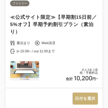
ファミリー
≪公式サイト限定≫【早期割15日前／
5%オフ】早期予約割引プラン（素泊
り）
素泊まり
Web決済
in 15:00~ / out 11:00まで
大人
2
名
1
室
税・手数料込
10,200
合計
円~
日付を選択