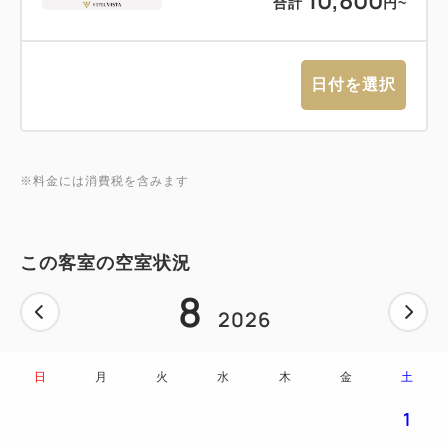
合計
円~
日付を選択
※料金には消費税を含みます
この客室の空室状況
8
2026
日
月
火
水
木
金
土
1