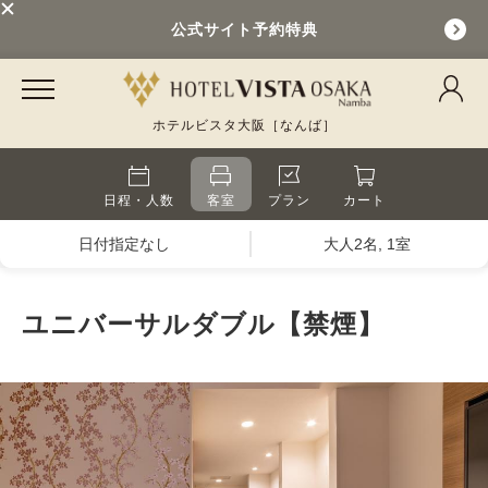
公式サイト予約特典
ホテルビスタ大阪［なんば］
日程・人数
客室
プラン
カート
日付指定なし
大人2名, 1室
ユニバーサルダブル【禁煙】