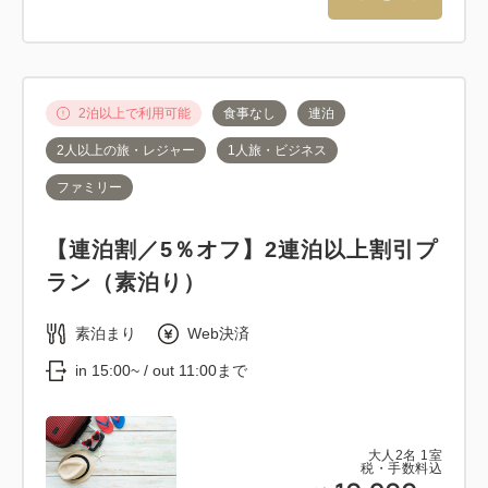
2泊以上で利用可能
食事なし
連泊
2人以上の旅・レジャー
1人旅・ビジネス
ファミリー
【連泊割／5％オフ】2連泊以上割引プ
ラン（素泊り）
素泊まり
Web決済
in 15:00~ / out 11:00まで
大人
2
名
1
室
税・手数料込