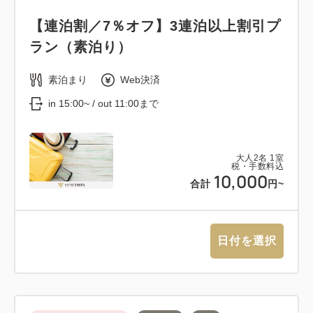
【連泊割／7％オフ】3連泊以上割引プ
ラン（素泊り）
素泊まり
Web決済
in 15:00~ / out 11:00まで
大人
2
名
1
室
税・手数料込
10,000
合計
円~
日付を選択