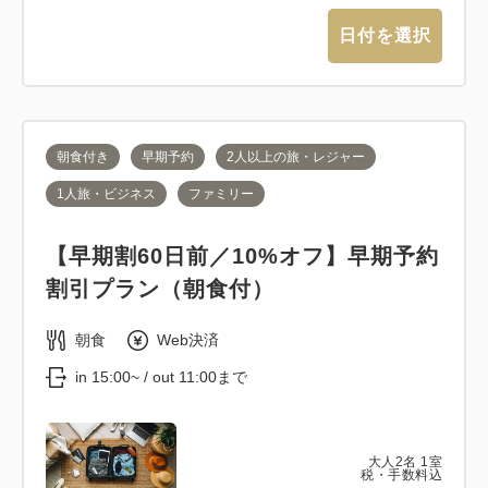
日付を選択
朝食付き
早期予約
2人以上の旅・レジャー
1人旅・ビジネス
ファミリー
【早期割60日前／10%オフ】早期予約
割引プラン（朝食付）
朝食
Web決済
in 15:00~ / out 11:00まで
大人
2
名
1
室
税・手数料込