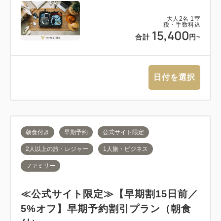
大人
2
名
1
室
税・手数料込
15,400
合計
円~
日付を選択
朝食付き
早期予約
公式サイト限定
2人以上の旅・レジャー
1人旅・ビジネス
ファミリー
≪公式サイト限定≫【早期割15日前／
5%オフ】早期予約割引プラン（朝食