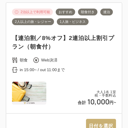
2泊以上で利用可能
おすすめ
朝食付き
連泊
2人以上の旅・レジャー
1人旅・ビジネス
【連泊割／8%オフ】2連泊以上割引プ
ラン（朝食付）
朝食
Web決済
in 15:00~ / out 11:00まで
大人
1
名
1
室
税・手数料込
10,000
合計
円~
日付を選択