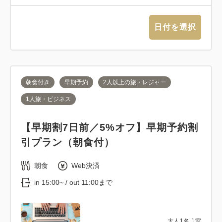
日付を選択
朝食付き
早期予約
2人以上の旅・レジャー
1人旅・ビジネス
【早期割7日前／5%オフ】早期予約割
引プラン（朝食付）
朝食
Web決済
in 15:00~ / out 11:00まで
大人
1
名
1
室