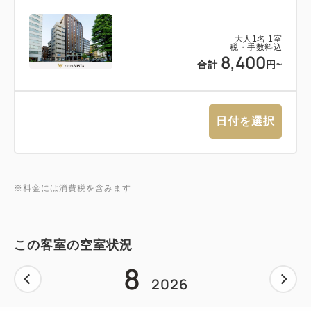
大人
1
名
1
室
税・手数料込
8,400
合計
円~
日付を選択
※料金には消費税を含みます
この客室の空室状況
8
2026