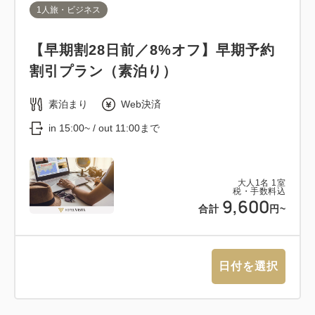
1人旅・ビジネス
【早期割28日前／8%オフ】早期予約
割引プラン（素泊り）
素泊まり
Web決済
in 15:00~ / out 11:00まで
大人
1
名
1
室
税・手数料込
9,600
合計
円~
日付を選択