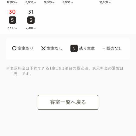
8,900
～
8,900
～
9,600
～
8,900
～
10,400
～
30
31
5
5
7,700
～
7,700
～
5
空室あり
空室なし
残り室数
販売なし
※表示料金は予約できる1室1名1泊目の最安値。表示料金の通貨は
「円」です。
客室一覧へ戻る