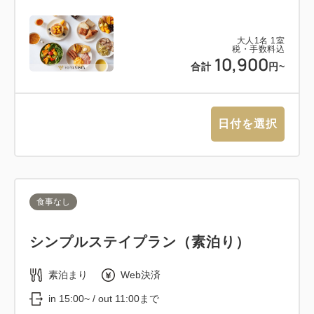
大人
1
名
1
室
税・手数料込
10,900
合計
円~
日付を選択
食事なし
シンプルステイプラン（素泊り）
素泊まり
Web決済
in 15:00~ / out 11:00まで