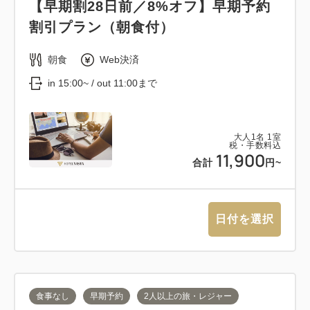
【早期割28日前／8%オフ】早期予約
割引プラン（朝食付）
朝食
Web決済
in 15:00~ / out 11:00まで
大人
1
名
1
室
税・手数料込
11,900
合計
円~
日付を選択
食事なし
早期予約
2人以上の旅・レジャー