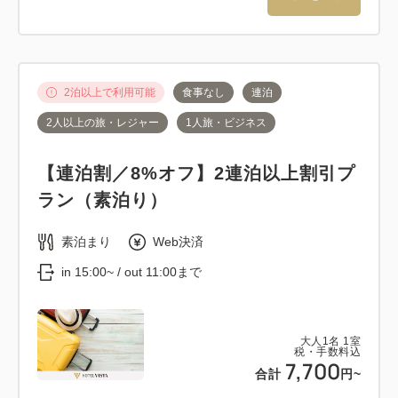
2泊以上で利用可能
食事なし
連泊
2人以上の旅・レジャー
1人旅・ビジネス
【連泊割／8%オフ】2連泊以上割引プ
ラン（素泊り）
素泊まり
Web決済
in 15:00~ / out 11:00まで
大人
1
名
1
室
税・手数料込
7,700
合計
円~