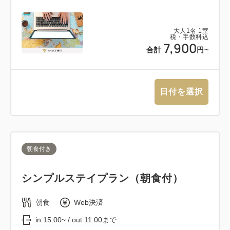
大人
1
名
1
室
税・手数料込
7,900
合計
円~
日付を選択
朝食付き
シンプルステイプラン（朝食付）
朝食
Web決済
in 15:00~ / out 11:00まで