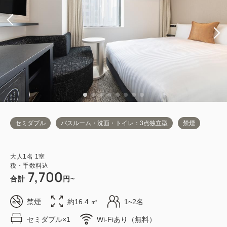
セミダブル
バスルーム・洗面・トイレ：3点独立型
禁煙
大人
1
名
1
室
税・手数料込
7,700
合計
円~
禁煙
約16.4 ㎡
1~2名
セミダブル×1
Wi-Fiあり（無料）