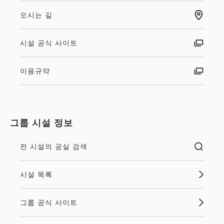
세금・수수료 포함
7,300
오시는 길
합계
JPY~
시설 공식 사이트
상세
날짜 선택하기
이용규약
7 박 이상 이용 가능
조식 포함
연박
그룹 시설 정보
공식 사이트 한정
2명 이상의 여행・레저
전 시설의 공실 검색
1인 여행・비즈니스
시설 목록
≪공식 사이트 한정≫【연박 할인 /
10％할인】7연박 이상 할인 플랜（조
그룹 공식 사이트
식포함）