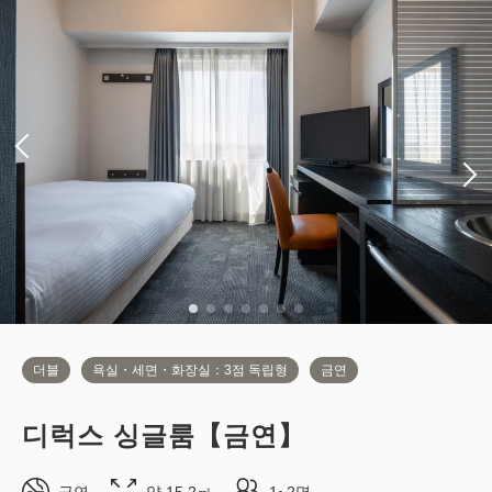
더블
욕실・세면・화장실：3점 독립형
금연
디럭스 싱글룸【금연】
금연
약 15.2㎡
1~2명