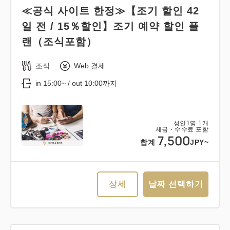
≪공식 사이트 한정≫【조기 할인 42
일 전 / 15％할인】조기 예약 할인 플
랜（조식포함）
조식
Web 결제
in 15:00~ / out 10:00까지
성인
1
명
1
개
세금・수수료 포함
7,500
합계
JPY~
상세
날짜 선택하기