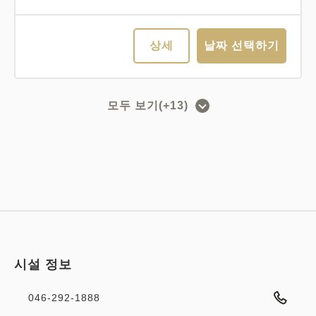
상세
날짜 선택하기
모두 보기(+13)
식사 없음
조기 예약
2명 이상의 여행・레저
1인 여행・비즈니스
【조기 할인 28일 전 / 12％할인】조기
예약 할인 플랜（식사 없음）
숙박(식사 없음)
Web 결제
in 15:00~ / out 10:00까지
시설 정보
046-292-1888
성인
1
명
1
개