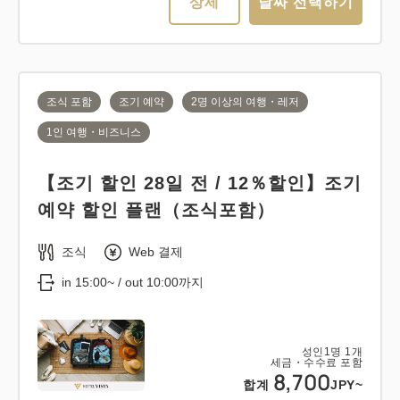
상세
날짜 선택하기
조식 포함
조기 예약
2명 이상의 여행・레저
1인 여행・비즈니스
【조기 할인 28일 전 / 12％할인】조기
예약 할인 플랜（조식포함）
조식
Web 결제
in 15:00~ / out 10:00까지
성인
1
명
1
개
세금・수수료 포함
8,700
합계
JPY~