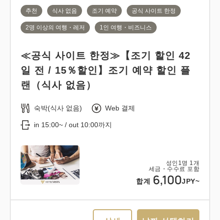
추천
식사 없음
조기 예약
공식 사이트 한정
2명 이상의 여행・레저
1인 여행・비즈니스
≪공식 사이트 한정≫【조기 할인 42
일 전 / 15％할인】조기 예약 할인 플
랜（식사 없음）
숙박(식사 없음)
Web 결제
in 15:00~ / out 10:00까지
성인
1
명
1
개
세금・수수료 포함
6,100
합계
JPY~