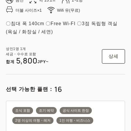
더블 사이즈×1
Wifi 유(무료)
〇침대 폭 140cm 〇Free Wi-FI 〇3점 독립형 객실
(욕실 / 화장실 / 세면)
성인
1
명
1
개
세금・수수료 포함
상세
5,800
합계
JPY~
16
선택 가능한 플랜：
조식 포함
조기 예약
공식 사이트 한정
2명 이상의 여행・레저
1인 여행・비즈니스